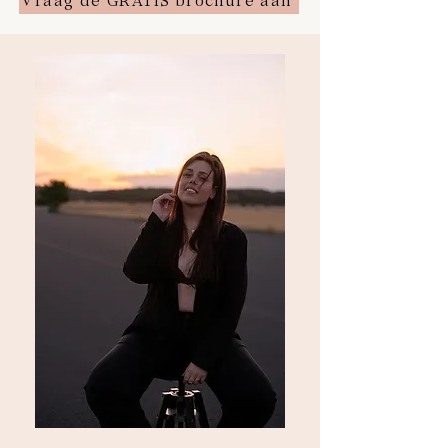
Vraag de GRATIS brochure aan