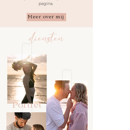
pagina.
Meer over mij
diensten
Portret